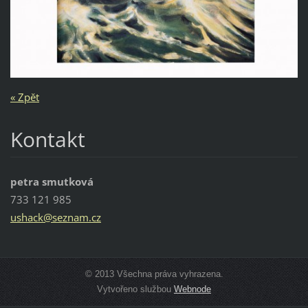
« Zpět
Kontakt
petra smutková
733 121 985
ushack@s
eznam.cz
© 2013 Všechna práva vyhrazena.
Vytvořeno službou
Webnode